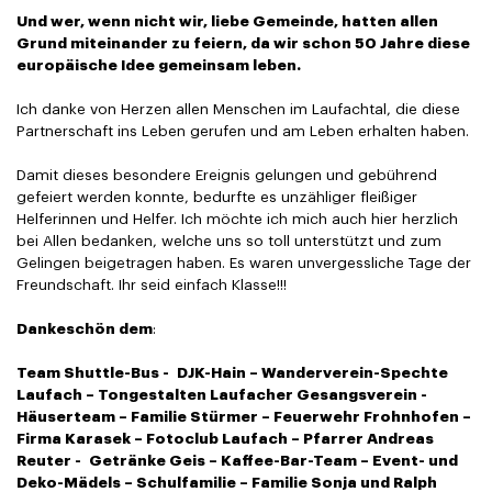
Und wer, wenn nicht wir, liebe Gemeinde, hatten allen
Grund miteinander zu feiern,
da wir schon 50 Jahre diese
europäische Idee gemeinsam leben.
Ich danke von Herzen allen Menschen im Laufachtal, die diese
Partnerschaft ins Leben gerufen und am Leben erhalten haben.
Damit dieses besondere Ereignis gelungen und gebührend
gefeiert werden konnte, bedurfte es unzähliger fleißiger
Helferinnen und Helfer. Ich möchte ich mich auch hier herzlich
bei Allen bedanken, welche uns so toll unterstützt und zum
Gelingen beigetragen haben. Es waren unvergessliche Tage der
Freundschaft. Ihr seid einfach Klasse!!!
Dankeschön dem
:
Team Shuttle-Bus - DJK-Hain – Wanderverein-Spechte
Laufach – Tongestalten Laufacher Gesangsverein -
Häuserteam – Familie Stürmer – Feuerwehr Frohnhofen –
Firma Karasek – Fotoclub Laufach – Pfarrer Andreas
Reuter - Getränke Geis – Kaffee-Bar-Team – Event- und
Deko-Mädels – Schulfamilie – Familie Sonja und Ralph